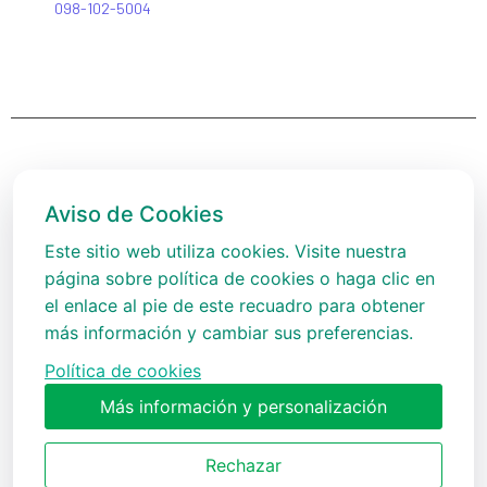
098-102-5004
Aviso de Cookies
Este sitio web utiliza cookies. Visite nuestra
página sobre política de cookies o haga clic en
ZEISS Internacional
el enlace al pie de este recuadro para obtener
Este sitio web contiene información sobre productos que está
más información y cambiar sus preferencias.
dirigida a una amplia gama de audiencias y podría contener
detalles de productos o información que podrían no ser válidas
Política de cookies
en su país. Favor tener en cuenta que no asumimos ninguna
Más información y personalización
responsabilidad por haber accedido a dicha información que
podría no cumplir con algún proceso legal, regulación, registro o
uso en su país de origen.
Rechazar