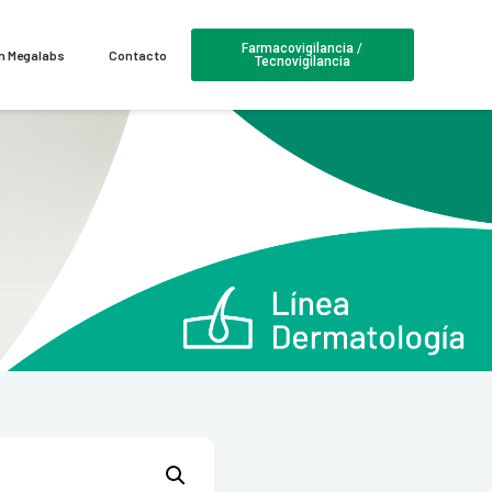
Farmacovigilancia /
en Megalabs
Contacto
Tecnovigilancia