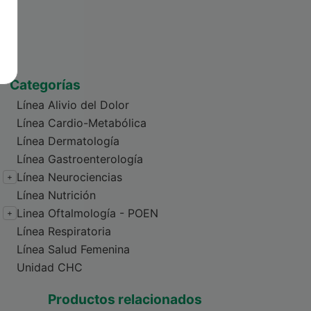
Categorías
Línea Alivio del Dolor
Línea Cardio-Metabólica
Línea Dermatología
Línea Gastroenterología
Línea Neurociencias
+
Línea Nutrición
Linea Oftalmología - POEN
+
Línea Respiratoria
Línea Salud Femenina
Unidad CHC
Productos relacionados