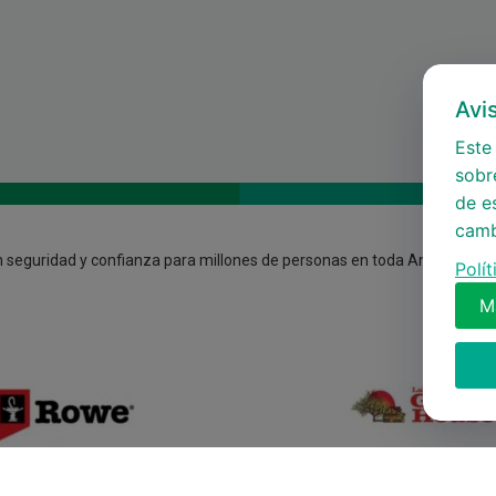
Avi
Este 
sobre
de e
camb
 seguridad y confianza para millones de personas en toda América.
Polí
M