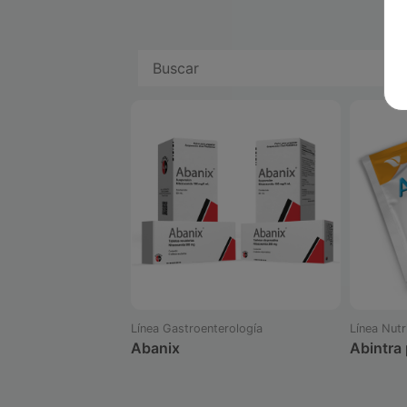
Línea Gastroenterología
Línea Nutr
Abanix
Abintra