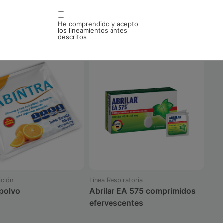
He comprendido y acepto
los lineamientos antes
descritos
ición
Línea Respiratoria
 polvo
Abrilar EA 575 comprimidos
efervescentes