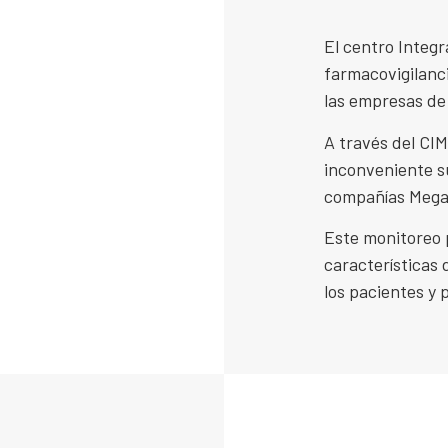
El centro Integr
ma
farmacovigilanci
ra
las empresas de
A través del CIM
inconveniente su
compañías Megal
Este monitoreo 
características 
los pacientes y 