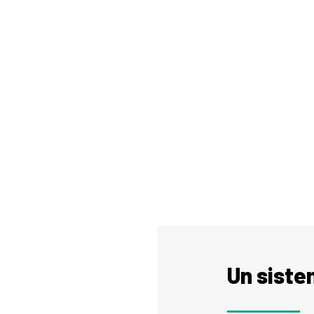
Un siste
aldo