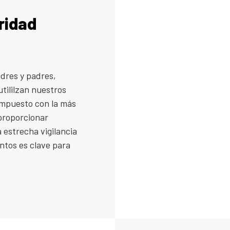
ridad
adres y padres,
utililzan nuestros
impuesto con la más
 proporcionar
 estrecha vigilancia
tos es clave para