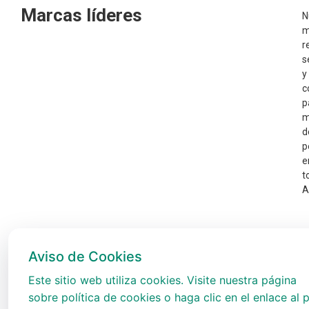
Marcas líderes
N
m
r
s
y
c
p
m
d
p
e
t
A
Aviso de Cookies
Este sitio web utiliza cookies. Visite nuestra página
sobre política de cookies o haga clic en el enlace al p