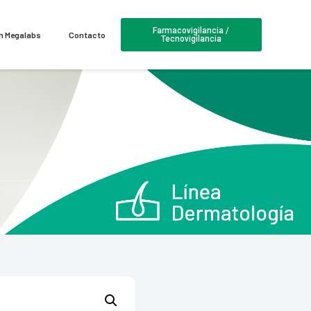
Farmacovigilancia /
en Megalabs
Contacto
Tecnovigilancia