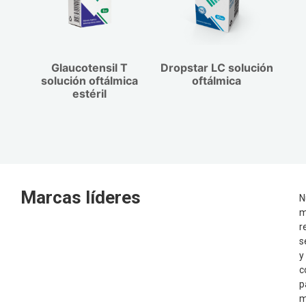
Glaucotensil T
Dropstar LC solución
solución oftálmica
oftálmica
estéril
Marcas líderes
N
m
r
s
y
c
p
m