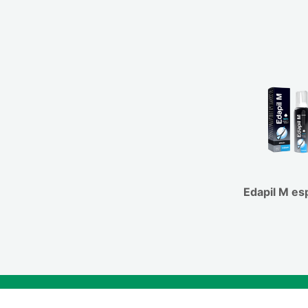
tratamiento no está indicado, para mini
irritación cutánea adicional. Deberá t
para no dejar medicación acumulada en 
piel, en las zonas de la piel más sensibl
frecuente de la cara: dos o tres veces 
jabón neutro. Los pacientes con quema
deben emplear el producto hasta su rec
la potencial irritación grave que puede 
Edapil M e