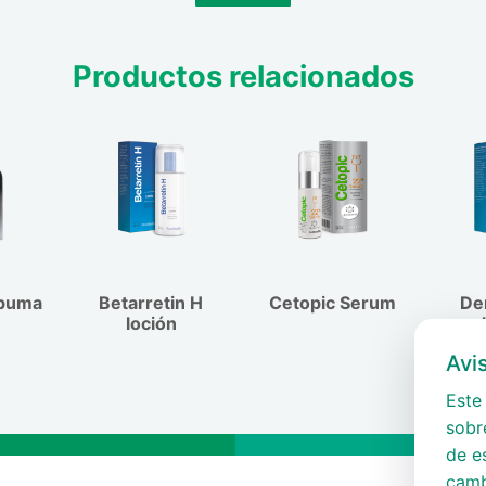
mizar la potencial
omarse precaución
los pliegues de la
Productos relacionados
es. Evitar el lavado
al día, usando un
duras solares no
uperación total, por
producir.
spuma
Betarretin H
Cetopic Serum
De
loción
emul
Avi
Este 
sobre
de e
camb