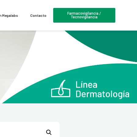
Farmacovigilancia /
en Megalabs
Contacto
Tecnovigilancia