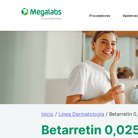
Proveedores
Vademe
Inicio
/
Línea Dermatología
/ Betarretin 0
Betarretin 0,02