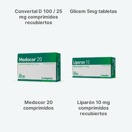
especialmente en pacientes con depleción
2-3 semanas de iniciado el tratamiento
Convertal D 100 / 25
Glicem 5mg tabletas
de volumen. - Insuficiencia hepática o
con determinada dosis de Convertal Plus.
mg comprimidos
renal. - Hiperpotasemia. - Estenosis de la
recubiertos
arteria renal. - Insuficiencia cardíaca
congestiva severa.a.
Medocor 20
Liparón 10 mg
comprimidos
comprimidos
recubiertos