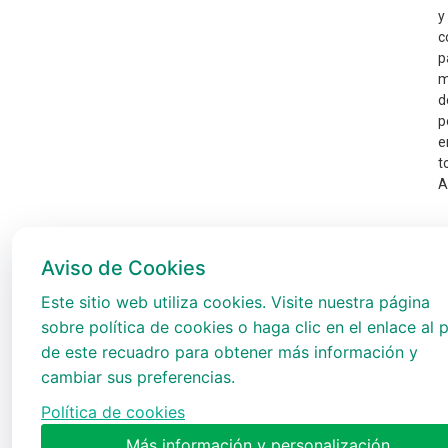
y
c
p
m
d
p
e
t
A
Aviso de Cookies
Este sitio web utiliza cookies. Visite nuestra página
sobre política de cookies o haga clic en el enlace al p
de este recuadro para obtener más información y
cambiar sus preferencias.
Política de cookies
Más información y personalización