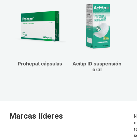
Prohepat cápsulas
Acitip ID suspensión
oral
Marcas líderes
N
m
r
s