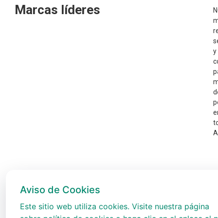
Marcas líderes
N
m
r
s
y
c
p
m
d
p
e
t
A
Aviso de Cookies
Este sitio web utiliza cookies. Visite nuestra página