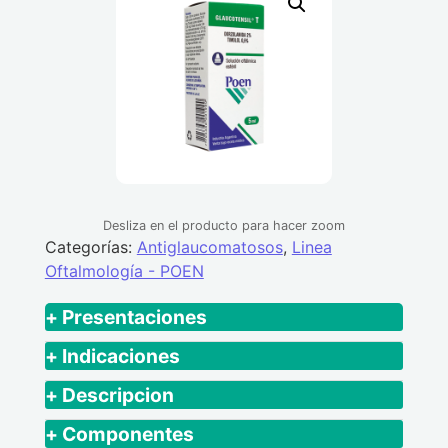
Desliza en el producto para hacer zoom
Categorías:
Antiglaucomatosos
,
Linea
Oftalmología - POEN
+ Presentaciones
Caja x 1 frasco gotero x 5 mL +
+ Indicaciones
Prospecto.
Tratamiento de la presión intraocular (PIO)
+ Descripcion
elevada en pacientes con hipertensión
N/A
+ Componentes
ocular, glaucoma de ángulo abierto,