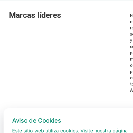
Marcas líderes
N
m
r
s
y
c
p
m
d
p
e
t
A
Aviso de Cookies
Este sitio web utiliza cookies. Visite nuestra página