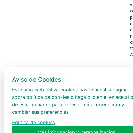
y
c
p
m
d
p
e
t
A
Aviso de Cookies
Este sitio web utiliza cookies. Visite nuestra página
sobre política de cookies o haga clic en el enlace al p
de este recuadro para obtener más información y
cambiar sus preferencias.
Política de cookies
Más información y personalización