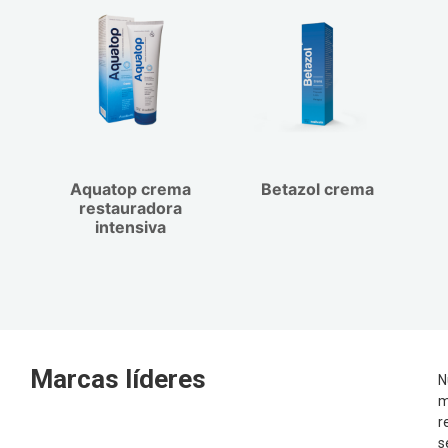
Aquatop crema
Betazol crema
restauradora
intensiva
Marcas líderes
N
m
r
s