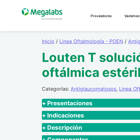
Proveedores
Vademe
Inicio
/
Linea Oftalmología - POEN
/
Anti
Louten T soluci
oftálmica estéri
Categorías:
Antiglaucomatosos
,
Linea Of
+ Presentaciones
Caja - Frasco gotero x 2.5ml + prospec
+ Indicaciones
Tratamiento de la presión intraocular (
+ Descripción
pacientes con hipertensión ocular y/o
Louten T esta indicado para el tratamie
+ Componentes