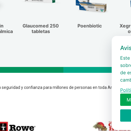
 años de duración.
nes adversas de
entamente y puede no
ia han sido ardor y
l cambio de color no
adamente 1 de cada 8
ingún cambio
in
Glaucomed 250
Poenbiotic
Xegr
ratamiento la
álmica
tabletas
o
io de color
ente.
Avi
Este 
sobre
de e
camb
 seguridad y confianza para millones de personas en toda América.
Polí
M