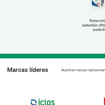
raramente en tratamiento de hasta dos
desaparecen rápidamente. Las reaccio
El cambio en el color del iris ocurre l
Timolol informadas con mayor frecuenc
ser notado por varios meses o años. E
pinchazos con la instilación (aproxim
está asociado con ningún síntoma ni n
pacientes).
Fotorret
patológico. Luego de descontinuar el t
solución oft
pigmentación no aumenta pero el camb
estéril
producido puede persistir y ser perman
Marcas líderes
Nuestras marcas representan