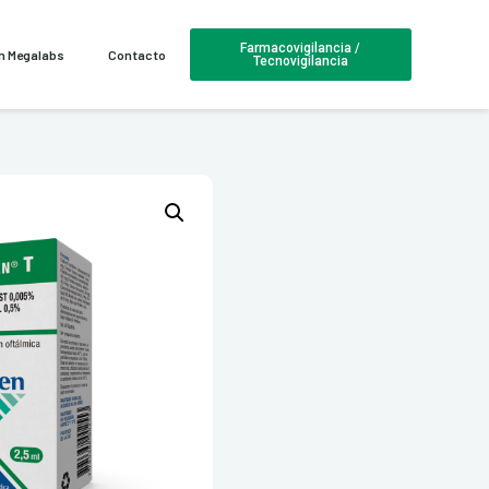
Farmacovigilancia /
en Megalabs
Contacto
Tecnovigilancia