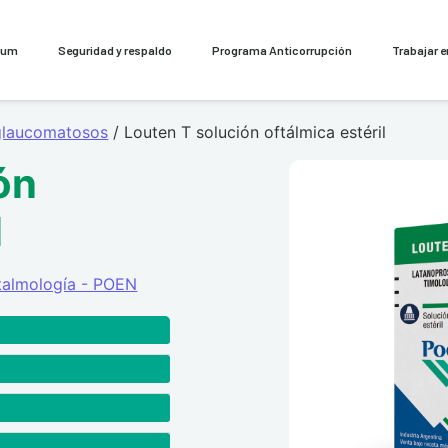
cum
Seguridad y respaldo
Programa Anticorrupción
Trabajar 
glaucomatosos
/ Louten T solución oftálmica estéril
ón
l
talmología - POEN
to.
PIO) elevada en
 glaucoma de ángulo
nto de la presión