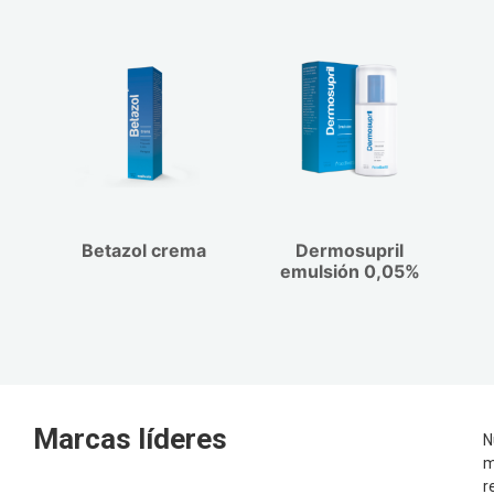
Betazol crema
Dermosupril
emulsión 0,05%
Marcas líderes
N
m
r