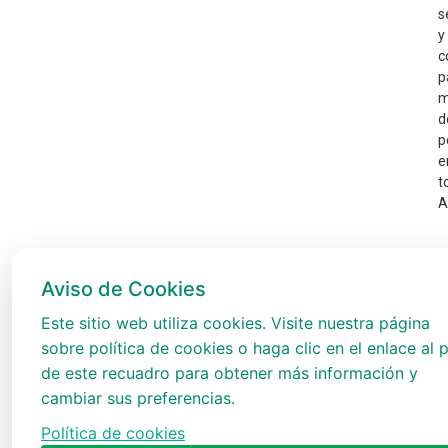
s
y
c
p
m
d
p
e
t
A
Aviso de Cookies
Este sitio web utiliza cookies. Visite nuestra página
sobre política de cookies o haga clic en el enlace al p
de este recuadro para obtener más información y
cambiar sus preferencias.
Política de cookies