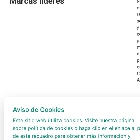
Marcas líderes
N
m
r
s
y
c
p
m
d
p
e
t
A
Aviso de Cookies
Este sitio web utiliza cookies. Visite nuestra página
sobre política de cookies o haga clic en el enlace al p
de este recuadro para obtener más información y