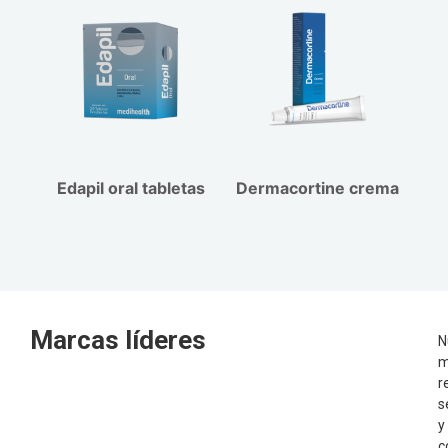
Edapil oral tabletas
Dermacortine crema
Marcas líderes
N
m
r
s
y
c