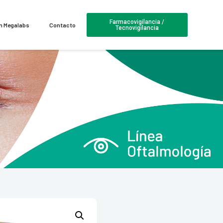
Farmacovigilancia /
en Megalabs
Contacto
Tecnovigilancia