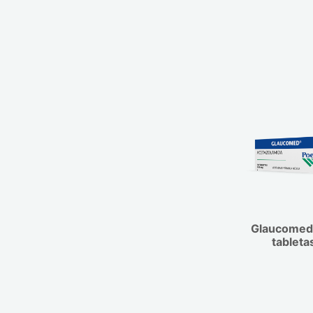
puede producir sobrecrecimiento de m
sensibles. Espaciar la instilación de 5 
fármacos oftálmicos. Si se utiliza lente
deberá retirarlas antes de la aplicació
esperar de 10 a 15 minutos antes de vo
lentes.
Glaucomed
tableta