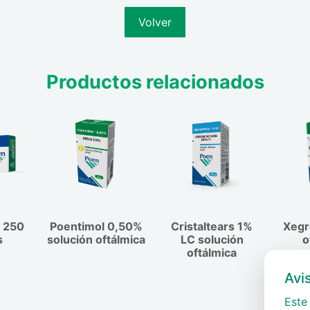
icroorganismos no
a 15 min de otros
Volver
s de contacto,
n del producto y
lver a colocarse las
Productos relacionados
 250
Poentimol 0,50%
Cristaltears 1%
Xegr
s
solución oftálmica
LC solución
o
oftálmica
Avi
Este 