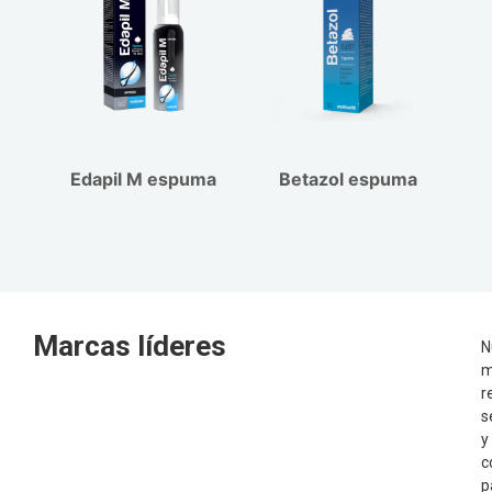
Edapil M espuma
Betazol espuma
Marcas líderes
N
m
r
s
y
c
p