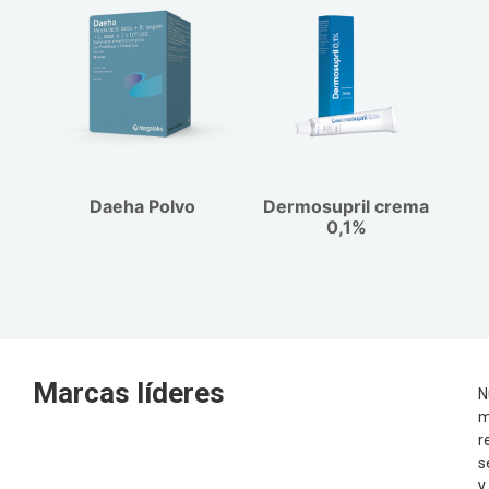
Daeha Polvo
Dermosupril crema
0,1%
Marcas líderes
N
m
r
s
y