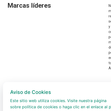
Marcas líderes
N
m
r
s
y
c
p
m
d
p
e
t
A
Aviso de Cookies
Este sitio web utiliza cookies. Visite nuestra página
sobre política de cookies o haga clic en el enlace al p