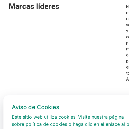
Marcas líderes
N
m
r
s
y
c
p
m
d
p
e
t
A
Aviso de Cookies
Este sitio web utiliza cookies. Visite nuestra página
sobre política de cookies o haga clic en el enlace al p