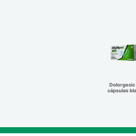
(menores de 18 años). Si está embaraz
náuseas, vómitos). Poco Frecuentes (
lactancia, o cree que podría estar emb
100 pero más de 1 de cada 1.000): Coli
intención de quedarse embarazada, co
1 de cada 1.000 pero más de 1 de cada
antes de utilizar este medicamento. 
del sistema nervioso (mareos, dolor de
precaución, es preferible evitar el uso
reacciones cutáneas (erupción cutánea, p
el embarazo. No se recomienda la lacta
Frecuencia no conocida: Dolor abdomin
tratamiento con Ventrex® por la ausenc
de la cara, labios y párpados (hinchazó
excreción del medicamento en leche m
Excepcionalmente edema de Quincke (
otros medicamentos: Informe a su méd
tejidos tales como la cara, labios, boc
o ha tomado recientemente cualquier 
que pueden causar dificultad para respi
incluso los adquiridos sin receta médi
adversos se han notificado sin necesida
interacciones con los alimentos ni con 
tratamiento
Dolorgesic
medicamentos, en todo caso nunca de
cápsulas bl
medicamento por iniciativa propia sin 
recomendado su médico.