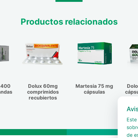
ada o en periodo de
menos de 1 de cada
arazada o tiene la
tis. Raros (menos de
nsulte a su médico
 10.000): Trastornos
Productos relacionados
Como medida de
 cabeza, malestar) y
 de Ventrex®durante
rurito, urticaria).
ncia durante el
al, edema aislado
ia de datos sobre la
n).
aterna. Toma de
hinchazón rápida de
ico si está tomando
a, lengua o garganta
otro medicamento,
rar). Estos efectos
ca. No se conocen
d de interrumpir el
otros
 400
Dolux 60mg
Martesia 75 mg
Dolo
be tomar otro
andas
comprimidos
cápsulas
cápsu
que se lo haya
recubiertos
Avi
Este 
sobre
de e