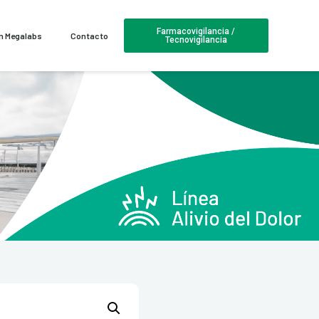
Farmacovigilancia /
en Megalabs
Contacto
Tecnovigilancia