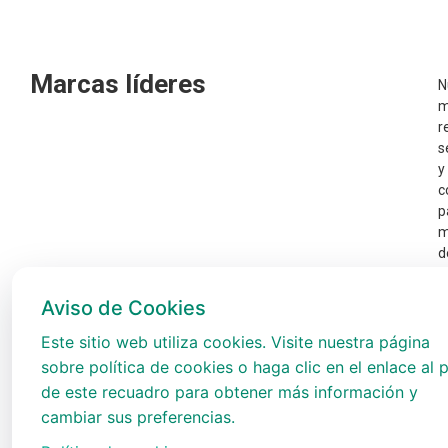
Marcas líderes
N
m
r
s
y
c
p
m
d
p
e
Aviso de Cookies
t
A
Este sitio web utiliza cookies. Visite nuestra página
sobre política de cookies o haga clic en el enlace al p
de este recuadro para obtener más información y
cambiar sus preferencias.