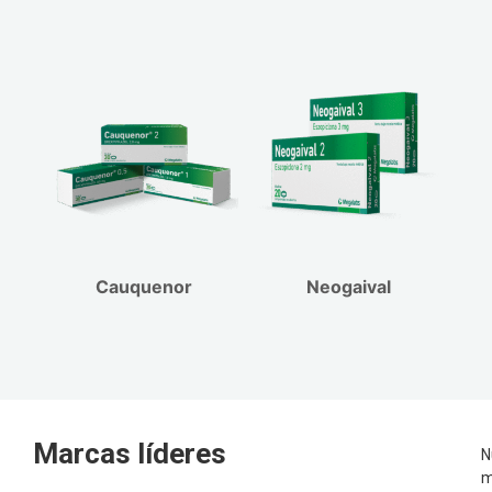
Cauquenor
Neogaival
Marcas líderes
N
m