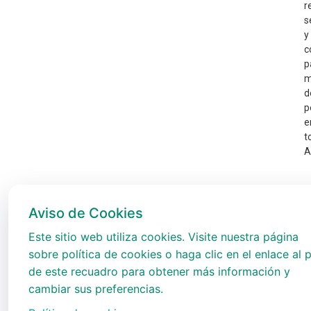
r
s
y
c
p
m
d
p
e
t
A
Aviso de Cookies
Este sitio web utiliza cookies. Visite nuestra página
sobre política de cookies o haga clic en el enlace al p
de este recuadro para obtener más información y
cambiar sus preferencias.