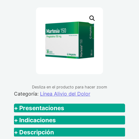
Desliza en el producto para hacer zoom
Categoría:
Línea Alivio del Dolor
+ Presentaciones
Caja x 3 Blisteres x 10 Comprimidos
+ Indicaciones
dividosis c/u + Prospecto Caja x 4
Está indicado en adultos en: Dolor
+ Descripción
Blisteres x 7 Comprimidos dividosis c/u +
neuropático asociado a neuropatía