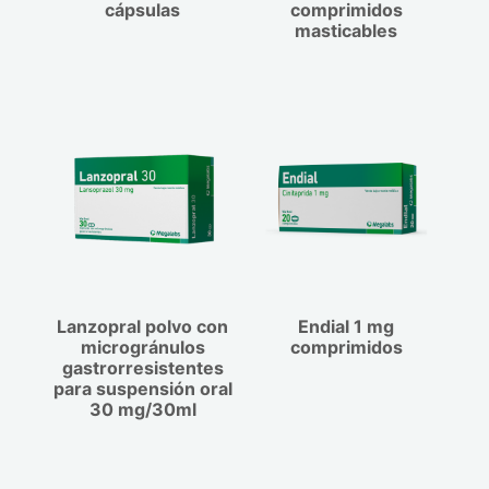
Síndrome de intestino irritable (SII).
cápsulas
comprimidos
masticables
Lanzopral polvo con
Endial 1 mg
microgránulos
comprimidos
gastrorresistentes
para suspensión oral
30 mg/30ml