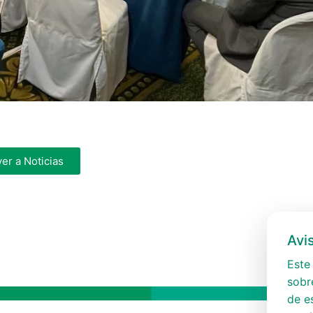
ver a Noticias
Avi
Este 
sobre
de e