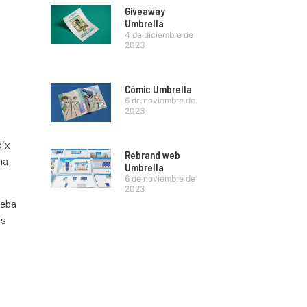
Giveaway
Umbrella
4 de diciembre de
2023
Cómic Umbrella
6 de noviembre de
2023
dix
Rebrand web
ma
Umbrella
6 de noviembre de
2023
ueba
as