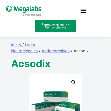
Farmacovigilancia /
Tecnovigilancia
Inicio
/
Línea
Neurociencias
/
Antidepresivos
/ Acsodix
Acsodix