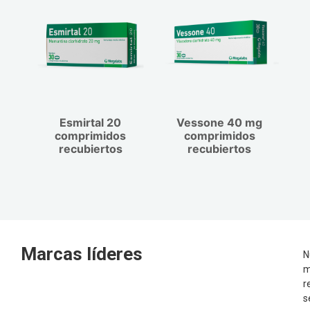
Esmirtal 20
Vessone 40 mg
comprimidos
comprimidos
recubiertos
recubiertos
Marcas líderes
N
m
r
s