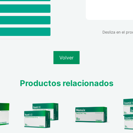
nas puede
.
ciencia hepática
das - Alucinaciones
Desliza en el pr
ico. Debe usarse
rica. Sus
r riesgo de muerte
Volver
posibilidad de
Productos relacionados