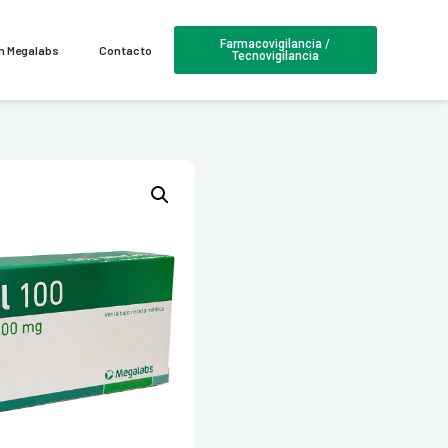
Farmacovigilancia /
en Megalabs
Contacto
Tecnovigilancia