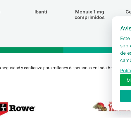
m
Ibanti
Menuix 1 mg
C
comprimidos
Avi
Este 
sobre
de e
camb
 seguridad y confianza para millones de personas en toda América.
Polí
M