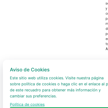
s
y
c
p
m
d
p
e
t
A
Aviso de Cookies
Este sitio web utiliza cookies. Visite nuestra página
sobre política de cookies o haga clic en el enlace al p
de este recuadro para obtener más información y
cambiar sus preferencias.
Política de cookies