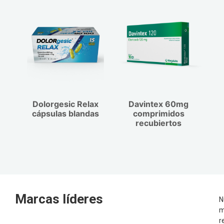
Dolorgesic Relax
Davintex 60mg
cápsulas blandas
comprimidos
recubiertos
Marcas líderes
N
m
r