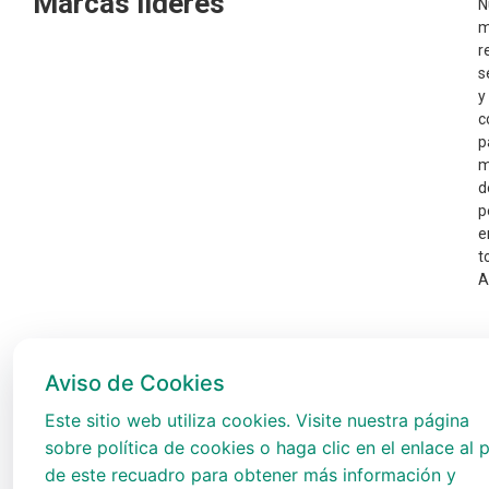
Marcas líderes
N
m
r
s
y
c
p
m
d
p
e
t
A
Aviso de Cookies
Este sitio web utiliza cookies. Visite nuestra página
sobre política de cookies o haga clic en el enlace al p
de este recuadro para obtener más información y