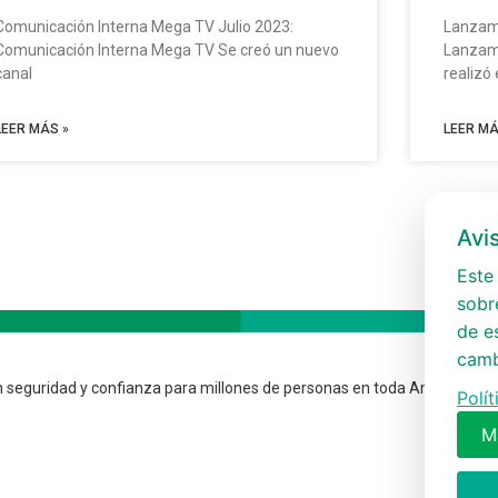
Comunicación Interna Mega TV Julio 2023:
Lanzami
Comunicación Interna Mega TV Se creó un nuevo
Lanzami
canal
realizó 
LEER MÁS »
LEER MÁ
Avi
Este 
sobre
de e
camb
 seguridad y confianza para millones de personas en toda América.
Polí
M