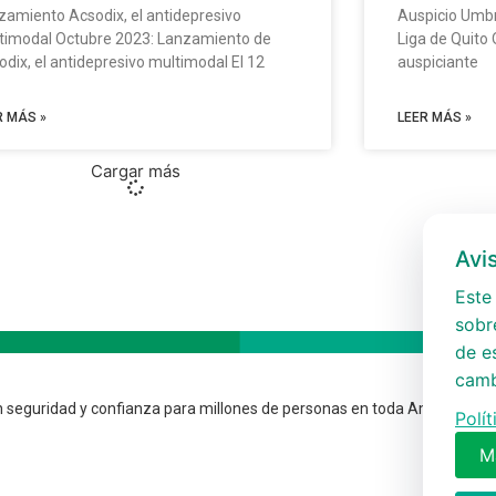
zamiento Acsodix, el antidepresivo
Auspicio Umbre
timodal Octubre 2023: Lanzamiento de
Liga de Quito 
odix, el antidepresivo multimodal El 12
auspiciante
R MÁS »
LEER MÁS »
Cargar más
Avi
Este 
sobre
de e
camb
 seguridad y confianza para millones de personas en toda América.
Polí
M