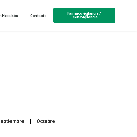
Farmacovigilancia /
en Megalabs
Contacto
Tecnovigilancia
eptiembre
Octubre