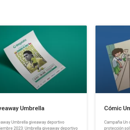
veaway Umbrella
Cómic Um
eaway Umbrella giveaway deportivo
Campaña Un co
iembre 2023: Umbrella giveaway deportivo
protección so