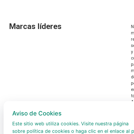
Marcas líderes
N
m
r
s
y
c
p
m
d
p
e
t
A
Aviso de Cookies
Este sitio web utiliza cookies. Visite nuestra página
sobre política de cookies o haga clic en el enlace al p