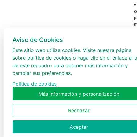
y
c
p
m
d
p
Aviso de Cookies
e
Este sitio web utiliza cookies. Visite nuestra página
t
A
sobre política de cookies o haga clic en el enlace al p
de este recuadro para obtener más información y
cambiar sus preferencias.
Política de cookies
Más información y personalización
Rechazar
Aceptar