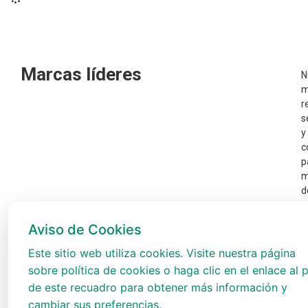
Marcas líderes
N
m
r
s
y
c
p
m
d
p
e
Aviso de Cookies
t
A
Este sitio web utiliza cookies. Visite nuestra página
sobre política de cookies o haga clic en el enlace al p
de este recuadro para obtener más información y
cambiar sus preferencias.