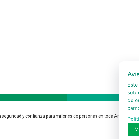
Avi
Este 
sobre
de e
camb
 seguridad y confianza para millones de personas en toda América.
Polí
M