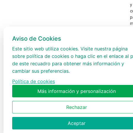
y
c
p
m
d
p
Aviso de Cookies
e
Este sitio web utiliza cookies. Visite nuestra página
t
A
sobre política de cookies o haga clic en el enlace al p
de este recuadro para obtener más información y
cambiar sus preferencias.
Política de cookies
Más información y personalización
Rechazar
Aceptar