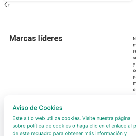
Marcas líderes
N
m
r
s
y
c
p
m
d
p
e
Aviso de Cookies
t
A
Este sitio web utiliza cookies. Visite nuestra página
sobre política de cookies o haga clic en el enlace al p
de este recuadro para obtener más información y