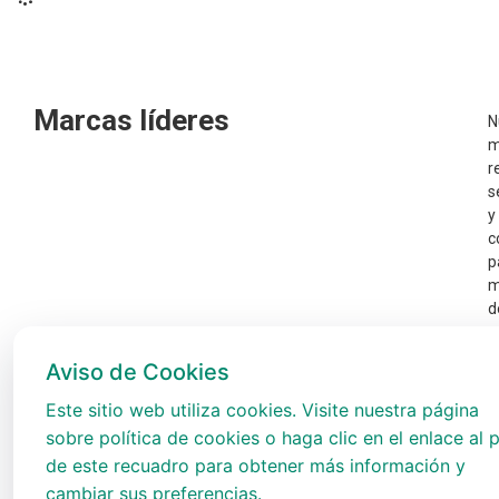
Marcas líderes
N
m
r
s
y
c
p
m
d
p
e
Aviso de Cookies
t
A
Este sitio web utiliza cookies. Visite nuestra página
sobre política de cookies o haga clic en el enlace al p
de este recuadro para obtener más información y
cambiar sus preferencias.