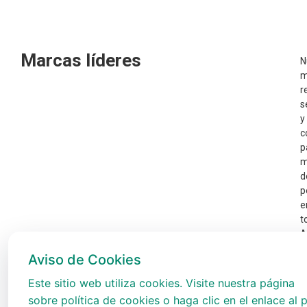
Marcas líderes
N
m
r
s
y
c
p
m
d
p
e
t
A
Aviso de Cookies
Este sitio web utiliza cookies. Visite nuestra página
sobre política de cookies o haga clic en el enlace al p